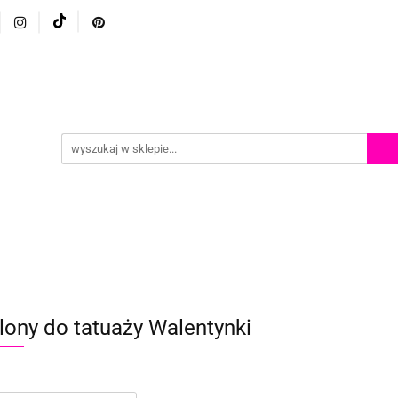
p
Szkolenia z malowania twarzy
Porady i inspiracje
Porady i inspiracje
lony do tatuaży Walentynki