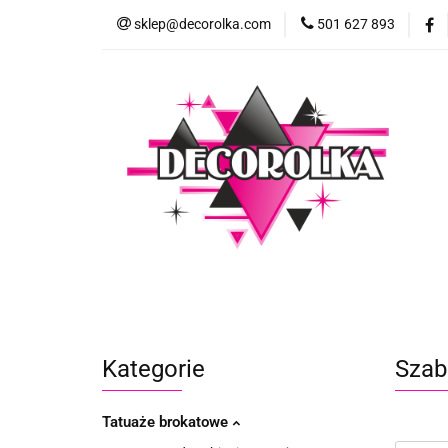
sklep@decorolka.com
501 627 893
Skle
Sklep
Szkolenia z malowania twarzy
Kategorie
Szab
Tatuaże brokatowe