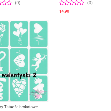
(0)
(0)
14.90
ny Tatuaże brokatowe