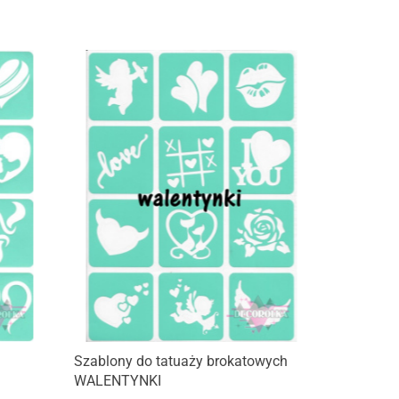
Szablony do tatuaży brokatowych
WALENTYNKI