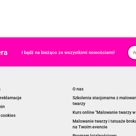
era
I bądź na bieżąco ze wszystkimi nowościami!
a
O nas
 reklamacje
Szkolenia stacjonarne z malowa
twarzy
min
Kurs online "Malowanie twarzy w 
 cookies
Malowanie twarzy i tatuaże bro
na Twoim evencie
Program lojalnościowy