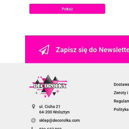
Pokaż
Zapisz się do Newslett
Dostaw
Zwroty i
Regula
ul. Cicha 21
Polityka
64-200 Wolsztyn
sklep@decorolka.com