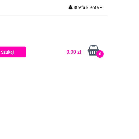
Strefa klienta
Zaloguj się
Zarejestruj się
Dodaj zgłoszenie
0,00 zł
0