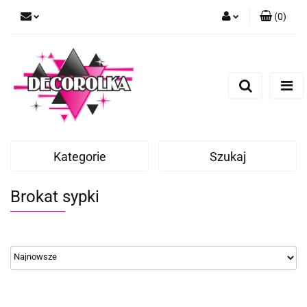
(
0
)
Zaloguj się
Zarejestruj się
Dodaj zgłoszenie
Kategorie
Szukaj
Brokat sypki