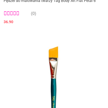
Pędzel do malowania twarzy Tag Body Art Flat Petal 6
(0)
36.90