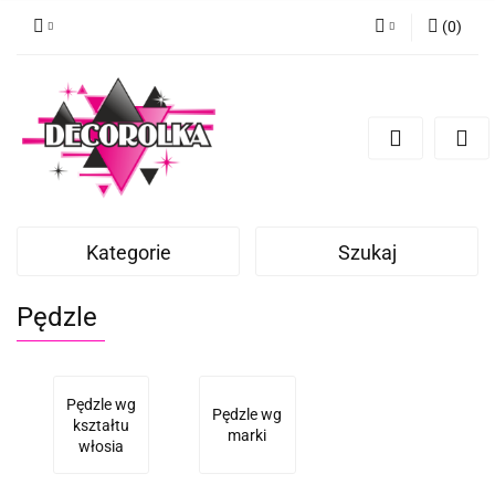
(
0
)
Zaloguj się
Zarejestruj się
Dodaj zgłoszenie
Kategorie
Szukaj
Pędzle
Pędzle wg
Pędzle wg
kształtu
marki
włosia