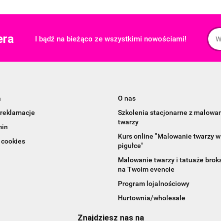
era
I bądź na bieżąco ze wszystkimi nowościami!
a
O nas
 reklamacje
Szkolenia stacjonarne z malowa
twarzy
min
Kurs online "Malowanie twarzy w
 cookies
pigułce"
Malowanie twarzy i tatuaże bro
na Twoim evencie
Program lojalnościowy
Hurtownia/wholesale
Znajdziesz nas na