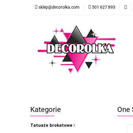
sklep@decorolka.com
501 627 893
Skle
Sklep
Szkolenia z malowania twarzy
Kategorie
One 
Tatuaże brokatowe