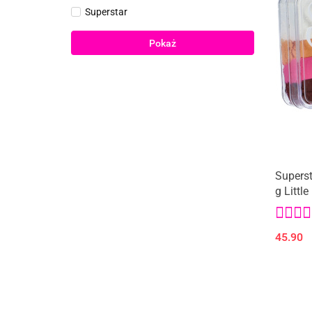
Superstar
Pokaż
Superst
g Littl
45.90