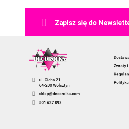
Zapisz się do Newslett
Dostaw
Zwroty i
Regula
ul. Cicha 21
Polityka
64-200 Wolsztyn
sklep@decorolka.com
501 627 893