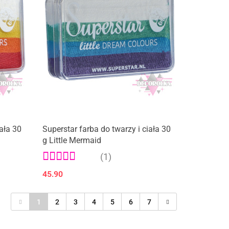
iała 30
Superstar farba do twarzy i ciała 30
g Little Mermaid
(1)
45.90
1
2
3
4
5
6
7