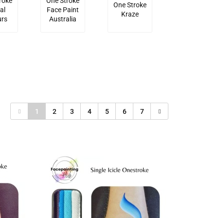
roke
One Stroke
One Stroke
al
Face Paint
Kraze
urs
Australia
1
2
3
4
5
6
7