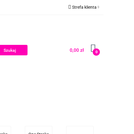
Strefa klienta
Zaloguj się
Zarejestruj się
Dodaj zgłoszenie
0,00 zł
0