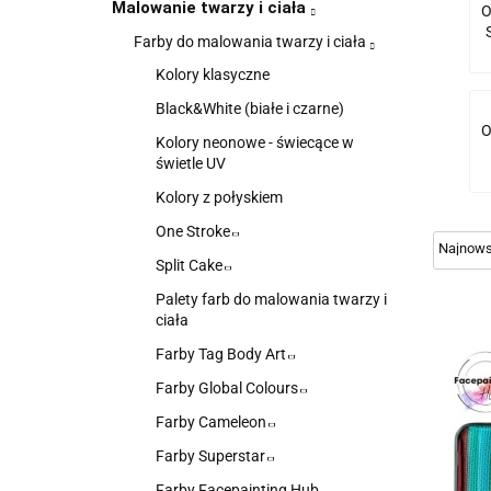
Malowanie twarzy i ciała
O
Farby do malowania twarzy i ciała
Kolory klasyczne
Black&White (białe i czarne)
O
Kolory neonowe - świecące w
świetle UV
Kolory z połyskiem
One Stroke
Split Cake
Palety farb do malowania twarzy i
ciała
Farby Tag Body Art
Farby Global Colours
Farby Cameleon
Farby Superstar
Farby Facepainting Hub