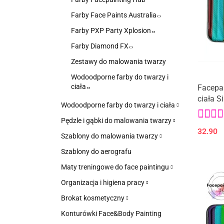
Farby Face Paints Australia
Farby PXP Party Xplosion
Farby Diamond FX
Zestawy do malowania twarzy
Wodoodporne farby do twarzy i
ciała
Facepai
ciała S
Wodoodporne farby do twarzy i ciała
Pędzle i gąbki do malowania twarzy
32.90
Szablony do malowania twarzy
Szablony do aerografu
Maty treningowe do face paintingu
Organizacja i higiena pracy
Brokat kosmetyczny
Konturówki Face&Body Painting