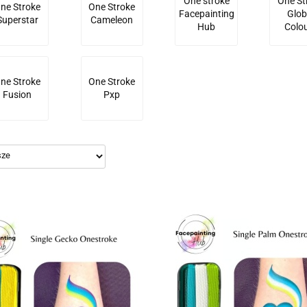
One stroke
One St
ne Stroke
One Stroke
Facepainting
Glob
Superstar
Cameleon
Hub
Colo
ne Stroke
One Stroke
Fusion
Pxp