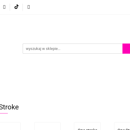
p
Szkolenia z malowania twarzy
Porady i inspiracje
Porady i inspiracje
Stroke