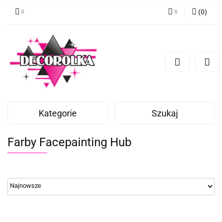
(
0
)
Zaloguj się
Zarejestruj się
Dodaj zgłoszenie
Kategorie
Szukaj
Farby Facepainting Hub