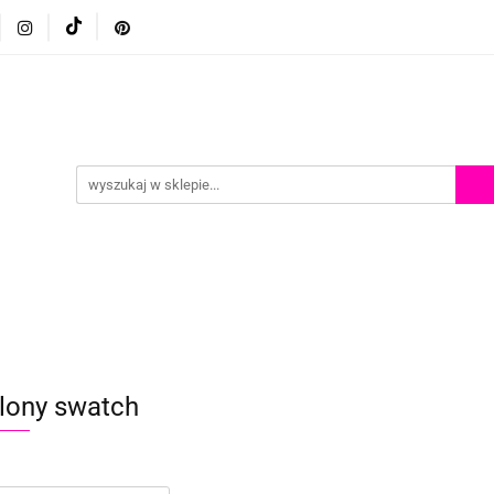
p
Szkolenia z malowania twarzy
Porady i inspiracje
Porady i inspiracje
lony swatch