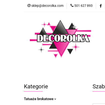
sklep@decorolka.com
501 627 893
Skle
Sklep
Szkolenia z malowania twarzy
Kategorie
Szab
Tatuaże brokatowe