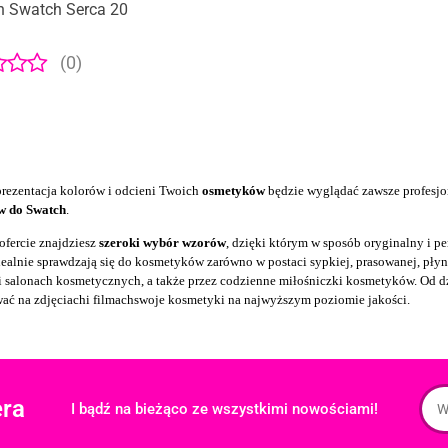
n Swatch Serca 20
(0)
prezentacja kolorów i odcieni Twoich
osmetyków
będzie wyglądać zawsze profesjon
w do Swatch
.
ofercie znajdziesz
szeroki wybór wzorów
, dzięki którym w sposób oryginalny i p
dealnie sprawdzają się do kosmetyków zarówno w postaci sypkiej, prasowanej, płyn
i salonach kosmetycznych
, a także przez codzienne
miłośniczki kosmetyków
. Od 
wać na
zdjęciach
i
filmach
swoje
kosmetyki na najwyższym poziomie jakości
.
era
I bądź na bieżąco ze wszystkimi nowościami!