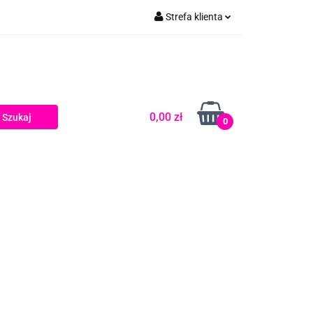
Strefa klienta
Zaloguj się
Zarejestruj się
Dodaj zgłoszenie
0,00 zł
0