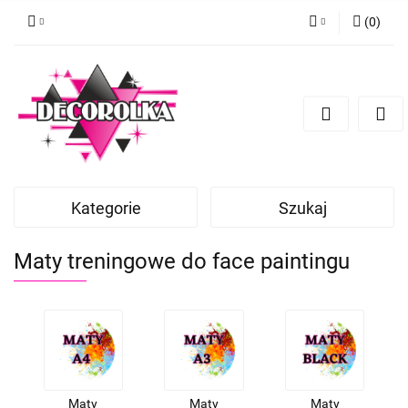
(
0
)
Zaloguj się
Zarejestruj się
Dodaj zgłoszenie
Kategorie
Szukaj
Maty treningowe do face paintingu
Maty
Maty
Maty