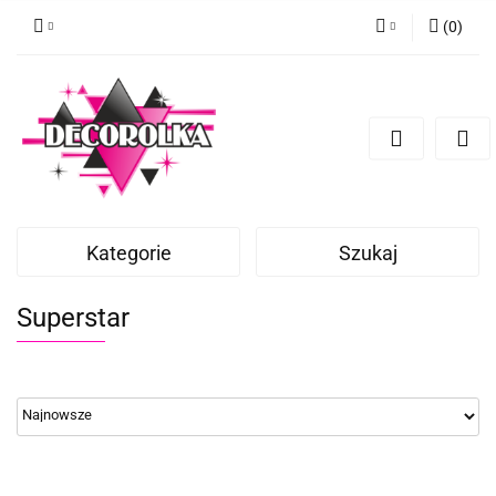
(
0
)
Zaloguj się
Zarejestruj się
Dodaj zgłoszenie
Kategorie
Szukaj
Superstar