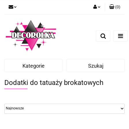
(
0
)
Zaloguj się
Zarejestruj się
Dodaj zgłoszenie
Kategorie
Szukaj
Dodatki do tatuaży brokatowych