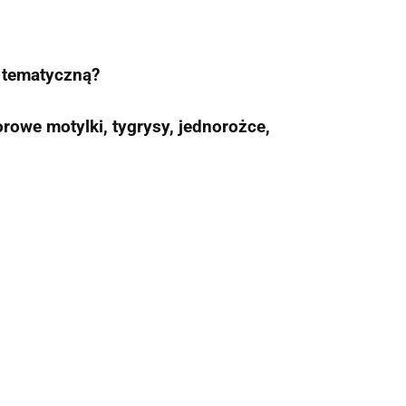
ę tematyczną?
orowe motylki, tygrysy, jednorożce,