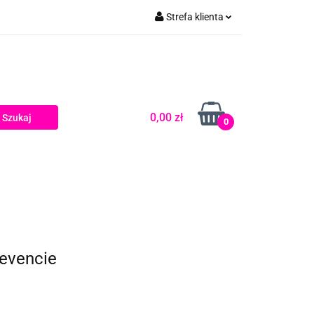
Strefa klienta
Zaloguj się
Zarejestruj się
Dodaj zgłoszenie
0,00 zł
0
 evencie