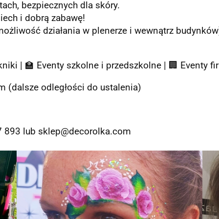
ach, bezpiecznych dla skóry.
iech i dobrą zabawę!
ożliwość działania w plenerze i wewnątrz budynków
ikniki | 🏫 Eventy szkolne i przedszkolne | 🏢 Eventy
m (dalsze odległości do ustalenia)
27 893 lub sklep@decorolka.com