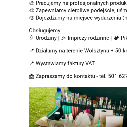
🎨 Pracujemy na profesjonalnych produkt
🎨 Zapewniamy cierpliwe podejście, uśm
🎨 Dojeżdżamy na miejsce wydarzenia (m
Obsługujemy:
🎈 Urodziny | 🎉 Imprezy rodzinne | 🏕️ P
📍 Działamy na terenie Wolsztyna + 50 k
📍 Wystawiamy faktury VAT.
📩 Zapraszamy do kontaktu - tel. 501 6