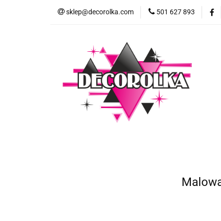
sklep@decorolka.com
501 627 893
Skle
Sklep
Szkolenia z malowania twarzy
Malowan