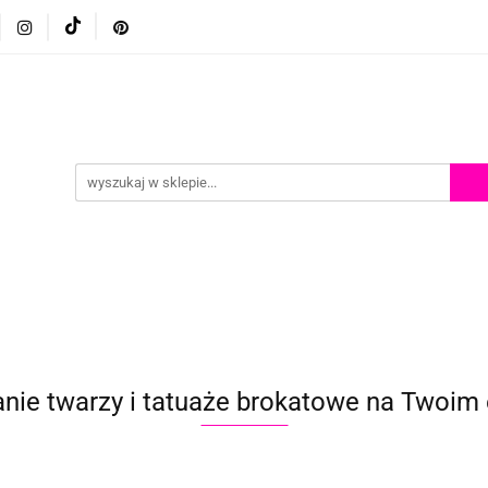
p
Szkolenia z malowania twarzy
Porady i inspiracje
Porady i inspiracje
ie twarzy i tatuaże brokatowe na Twoim