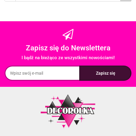
Zapisz się do Newslettera
I bądź na bieżąco ze wszystkimi nowościami!