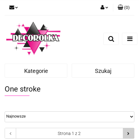
(
0
)
Zaloguj się
Zarejestruj się
Dodaj zgłoszenie
Kategorie
Szukaj
One stroke