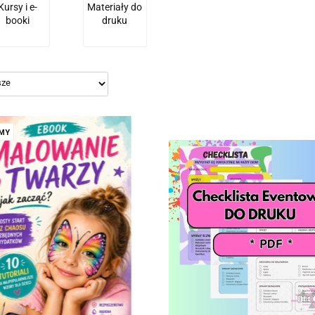
Kursy i e-
Materiały do
booki
druku
MY