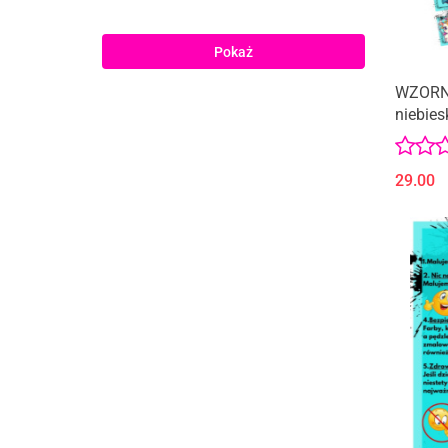
Pokaż
WZORNI
niebies
29.00