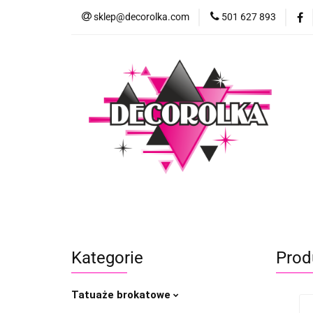
sklep@decorolka.com
501 627 893
Skle
Sklep
Szkolenia z malowania twarzy
Kategorie
Prod
Tatuaże brokatowe