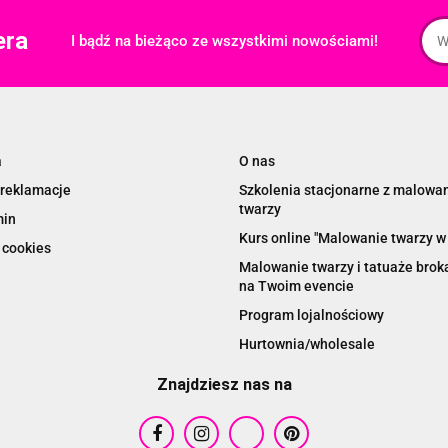
era
I bądź na bieżąco ze wszystkimi nowościami!
a
O nas
 reklamacje
Szkolenia stacjonarne z malowa
twarzy
min
Kurs online "Malowanie twarzy w 
 cookies
Malowanie twarzy i tatuaże bro
na Twoim evencie
Program lojalnościowy
Hurtownia/wholesale
Znajdziesz nas na