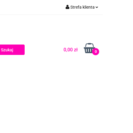
Strefa klienta
Zaloguj się
Zarejestruj się
Dodaj zgłoszenie
0,00 zł
0