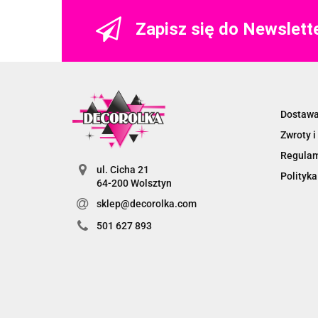
Zapisz się do Newslett
Dostaw
Zwroty i
Regula
ul. Cicha 21
Polityka
64-200 Wolsztyn
sklep@decorolka.com
501 627 893