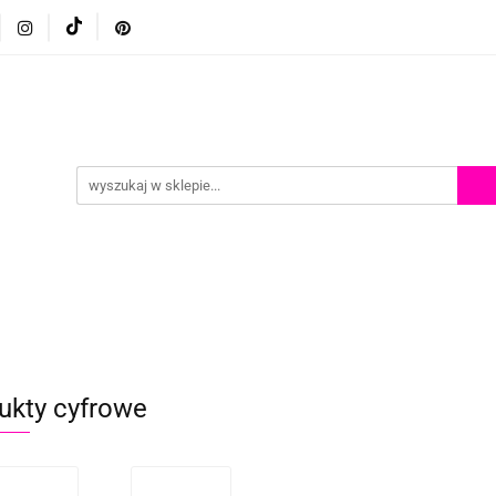
p
Szkolenia z malowania twarzy
Porady i inspiracje
Porady i inspiracje
ukty cyfrowe