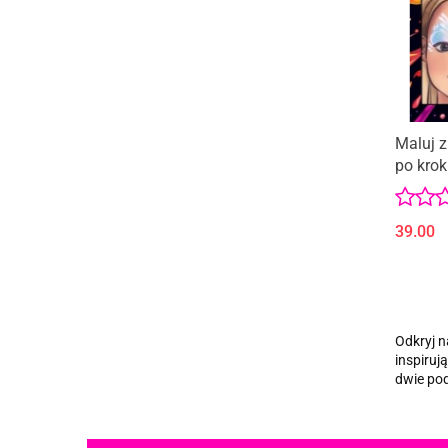
Maluj z
po kro
10 WZ
39.00
Odkryj n
inspiruj
dwie pod