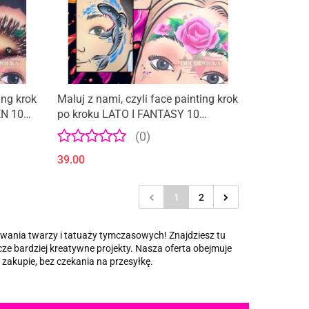
ing krok
Maluj z nami, czyli face painting krok
EN 10
po kroku LATO I FANTASY 10
WZORÓW
(0)
39.00
1
2
owania twarzy i tatuaży tymczasowych! Znajdziesz tu
zcze bardziej kreatywne projekty. Nasza oferta obejmuje
 zakupie, bez czekania na przesyłkę.