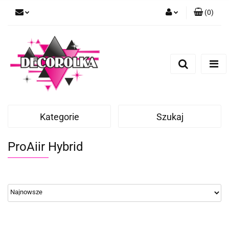
(
0
)
Zaloguj się
Zarejestruj się
Dodaj zgłoszenie
Kategorie
Szukaj
ProAiir Hybrid