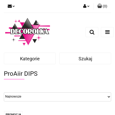
(
0
)
Zaloguj się
Zarejestruj się
Dodaj zgłoszenie
Kategorie
Szukaj
ProAiir DIPS
PROMOCJA