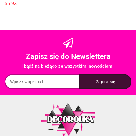
65.93
Zapisz się do Newslettera
I bądź na bieżąco ze wszystkimi nowościami!