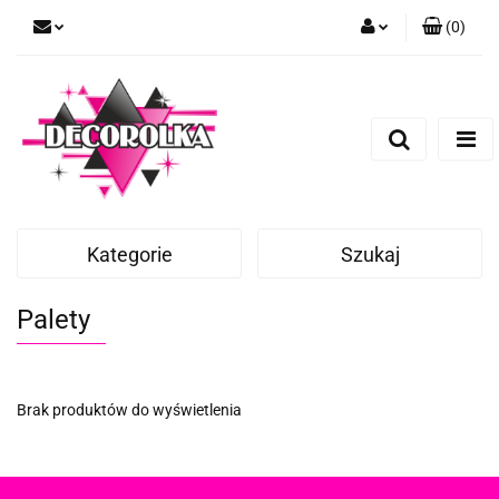
(
0
)
Zaloguj się
Zarejestruj się
Dodaj zgłoszenie
Kategorie
Szukaj
Palety
Brak produktów do wyświetlenia