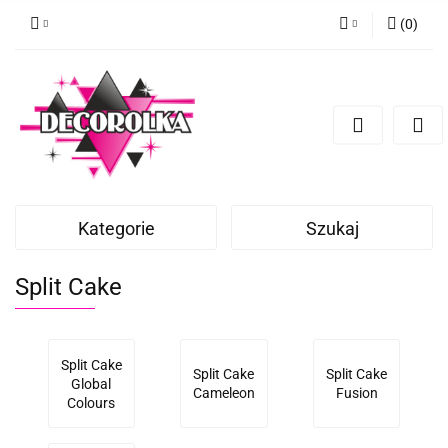
(
0
)
Zaloguj się
Zarejestruj się
Dodaj zgłoszenie
Kategorie
Szukaj
Split Cake
Split Cake
Split Cake
Split Cake
Global
Cameleon
Fusion
Colours