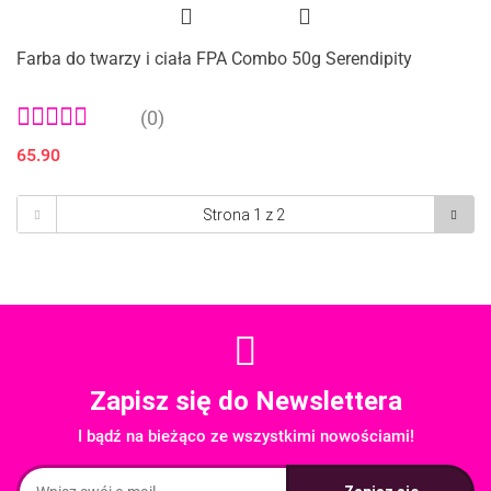
Farba do twarzy i ciała FPA Combo 50g Serendipity
(0)
65.90
Zapisz się do Newslettera
I bądź na bieżąco ze wszystkimi nowościami!