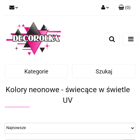
(
0
)
Zaloguj się
Zarejestruj się
Dodaj zgłoszenie
Kategorie
Szukaj
Kolory neonowe - świecące w świetle
UV