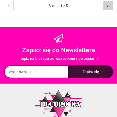
Zapisz się do Newslettera
I bądź na bieżąco ze wszystkimi nowościami!