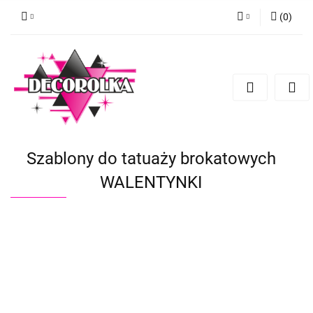
(
0
)
Zaloguj się
Zarejestruj się
Dodaj zgłoszenie
Szablony do tatuaży brokatowych
WALENTYNKI