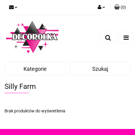
(
0
)
Zaloguj się
Zarejestruj się
Dodaj zgłoszenie
Kategorie
Szukaj
Silly Farm
Brak produktów do wyświetlenia