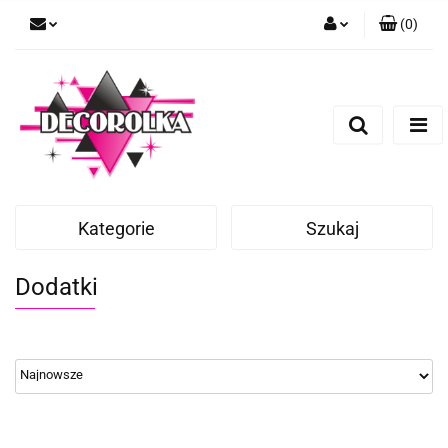
(
0
)
Zaloguj się
Zarejestruj się
Dodaj zgłoszenie
Kategorie
Szukaj
Dodatki