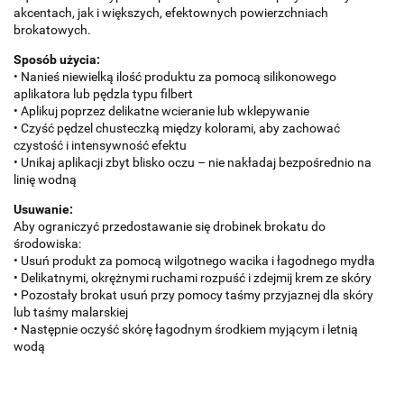
akcentach, jak i większych, efektownych powierzchniach
brokatowych.
Sposób użycia:
• Nanieś niewielką ilość produktu za pomocą silikonowego
aplikatora lub pędzla typu filbert
• Aplikuj poprzez delikatne wcieranie lub wklepywanie
• Czyść pędzel chusteczką między kolorami, aby zachować
czystość i intensywność efektu
• Unikaj aplikacji zbyt blisko oczu – nie nakładaj bezpośrednio na
linię wodną
Usuwanie:
Aby ograniczyć przedostawanie się drobinek brokatu do
środowiska:
• Usuń produkt za pomocą wilgotnego wacika i łagodnego mydła
• Delikatnymi, okrężnymi ruchami rozpuść i zdejmij krem ze skóry
• Pozostały brokat usuń przy pomocy taśmy przyjaznej dla skóry
lub taśmy malarskiej
• Następnie oczyść skórę łagodnym środkiem myjącym i letnią
wodą