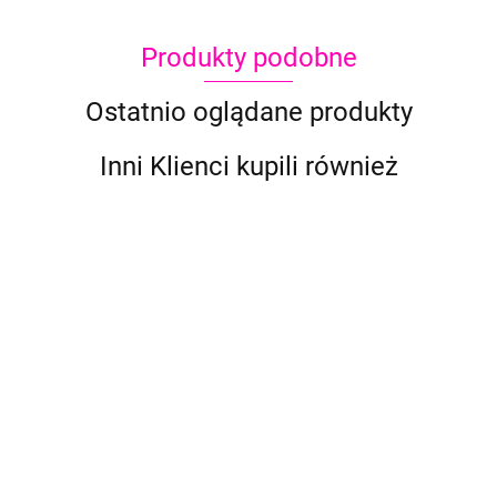
Produkty podobne
Ostatnio oglądane produkty
Inni Klienci kupili również
Brokat w
Brokat w
Brokat w
Brokat w
Brokat w
kremie
kremie
kremie
kremie
kremie
Superstar
Superstar
Superstar
Superstar
20.90
Superstar
Chunky
20.90
20.90
20.90
20.90
Chunky
Chunky
Chunky
Chunky
Glitter
Glitter
Glitter
Glitter
Glitter
Cream