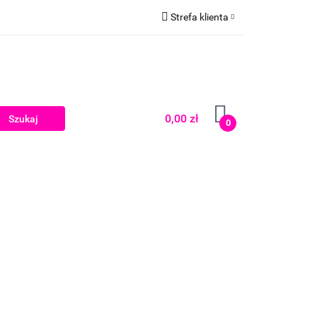
Strefa klienta
Zaloguj się
Zarejestruj się
Dodaj zgłoszenie
0,00 zł
0