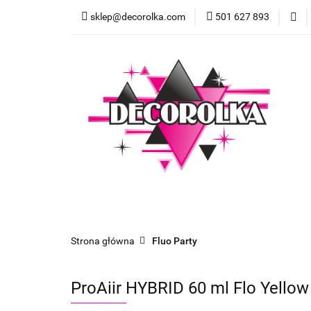
sklep@decorolka.com
501 627 893
Skle
Sklep
Szkolenia z malowania twarzy
Strona główna
Fluo Party
ProAiir HYBRID 60 ml Flo Yellow