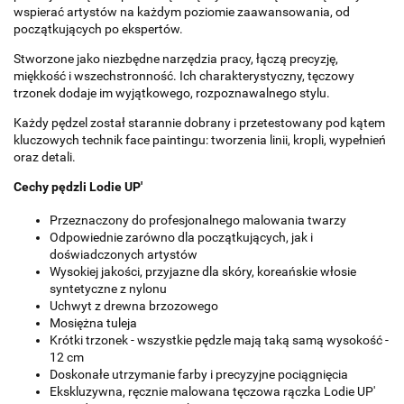
wspierać artystów na każdym poziomie zaawansowania, od
początkujących po ekspertów.
Stworzone jako niezbędne narzędzia pracy, łączą precyzję,
miękkość i wszechstronność. Ich charakterystyczny, tęczowy
trzonek dodaje im wyjątkowego, rozpoznawalnego stylu.
Każdy pędzel został starannie dobrany i przetestowany pod kątem
kluczowych technik face paintingu: tworzenia linii, kropli, wypełnień
oraz detali.
Cechy pędzli Lodie UP'
Przeznaczony do profesjonalnego malowania twarzy
Odpowiednie zarówno dla początkujących, jak i
doświadczonych artystów
Wysokiej jakości, przyjazne dla skóry, koreańskie włosie
syntetyczne z nylonu
Uchwyt z drewna brzozowego
Mosiężna tuleja
Krótki trzonek - wszystkie pędzle mają taką samą wysokość -
12 cm
Doskonałe utrzymanie farby i precyzyjne pociągnięcia
Ekskluzywna, ręcznie malowana tęczowa rączka Lodie UP'