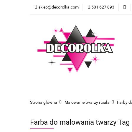
sklep@decorolka.com
501 627 893
Skle
Sklep
Szkolenia z malowania twarzy
Strona główna
Malowanie twarzy i ciała
Farby d
Farba do malowania twarzy Tag