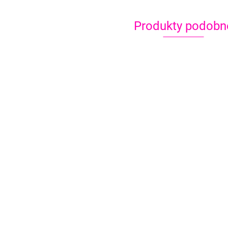
Produkty podobn
Global Colours
Paleta farb Furry
Farba do malowania
Farba
Friends 12x15g
twarzy Tag Body Art
299.00
twarz
Neon Blue 32g
Neon 
39.90
39.90