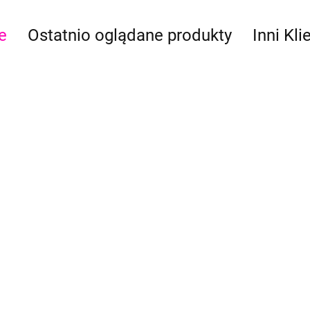
e
Ostatnio oglądane produkty
Inni Kli
Farba do malowania
 do malowania
Farba do malowania
twarzy Tag Body Art
y Tag Body Art
twarzy Tag Body Art
Neon Pink 32g
Green 32g
Neon Orange 32g
39.90
39.90