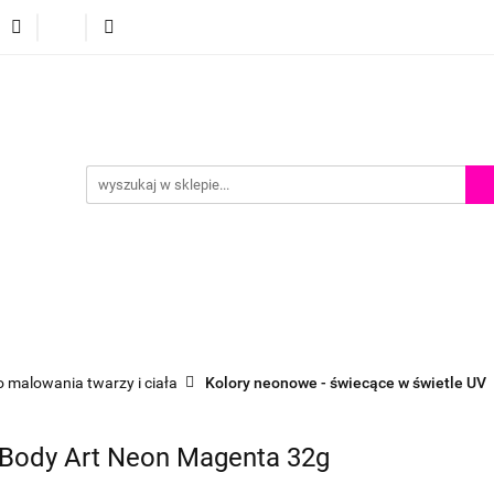
p
Szkolenia z malowania twarzy
Porady i inspiracje
Porady i inspiracje
o malowania twarzy i ciała
Kolory neonowe - świecące w świetle UV
 Body Art Neon Magenta 32g