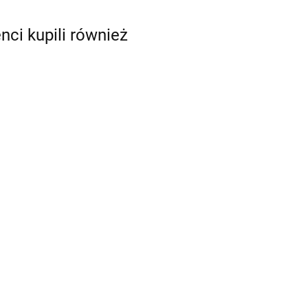
enci kupili również
Farba do malowania
Farba do malowania
twarzy Tag Body Art
twarzy Tag Body Art
Neon Purple 32g
Neon Yellow 32g
39.90
39.90