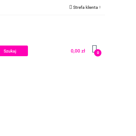
Strefa klienta
Zaloguj się
Zarejestruj się
Dodaj zgłoszenie
0,00 zł
0