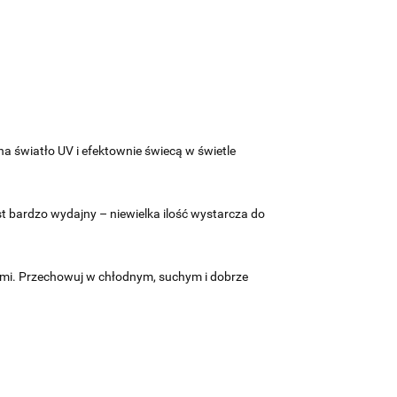
a światło UV i efektownie świecą w świetle
st bardzo wydajny – niewielka ilość wystarcza do
ami. Przechowuj w chłodnym, suchym i dobrze