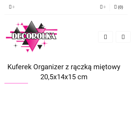
(
0
)
Zaloguj się
Zarejestruj się
Dodaj zgłoszenie
Kuferek Organizer z rączką miętowy
20,5x14x15 cm