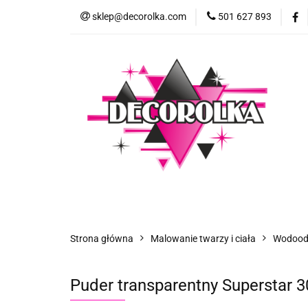
sklep@decorolka.com
501 627 893
Skle
Sklep
Szkolenia z malowania twarzy
Strona główna
Malowanie twarzy i ciała
Wodoodp
Puder transparentny Superstar 3