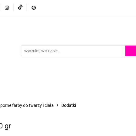
p
Szkolenia z malowania twarzy
Porady i inspiracje
Porady i inspiracje
orne farby do twarzy i ciała
Dodatki
0 gr