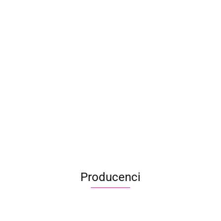
oLong SATIN Barrier/Extender/Mixing Liquid 60 ml
.90
Producenci