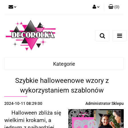
(
0
)
Zaloguj się
Zarejestruj się
Dodaj zgłoszenie
Kategorie
Szybkie halloweenowe wzory z
wykorzystaniem szablonów
2024-10-11 08:29:00
Administrator Sklepu
Halloween zbliża się
wielkimi krokami, a
jednym z najbardziej