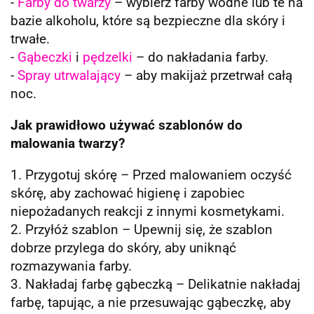
-
Farby do twarzy
– wybierz farby wodne lub te na
bazie alkoholu, które są bezpieczne dla skóry i
trwałe.
-
Gąbeczki
i
pędzelki
– do nakładania farby.
-
Spray utrwalający
– aby makijaż przetrwał całą
noc.
Jak prawidłowo używać szablonów do
malowania twarzy?
1. Przygotuj skórę – Przed malowaniem oczyść
skórę, aby zachować higienę i zapobiec
niepożadanych reakcji z innymi kosmetykami.
2. Przyłóż szablon – Upewnij się, że szablon
dobrze przylega do skóry, aby uniknąć
rozmazywania farby.
3. Nakładaj farbę gąbeczką – Delikatnie nakładaj
farbę, tapując, a nie przesuwając gąbeczkę, aby