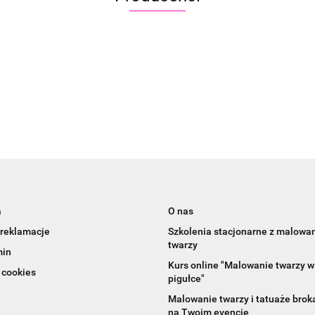
Aliyah
a
O nas
 reklamacje
Szkolenia stacjonarne z malowa
twarzy
min
Kurs online "Malowanie twarzy w
 cookies
pigułce"
Malowanie twarzy i tatuaże bro
na Twoim evencie