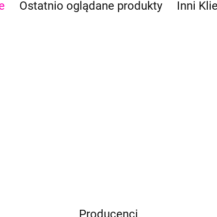
e
Ostatnio oglądane produkty
Inni Kli
Szablony do
Szablony do
Szablony do
Szab
tatuaży
tatuaży
tatuaży
tatu
brokatowych
brokatowych B
brokatowych B
brok
2.00
2.50
2.50
2.50
Producenci