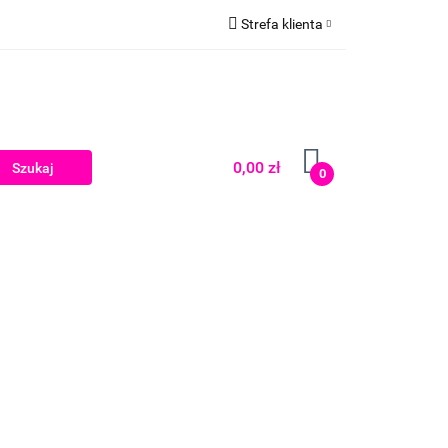
Strefa klienta
Zaloguj się
Zarejestruj się
Dodaj zgłoszenie
0,00 zł
0