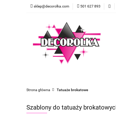
sklep@decorolka.com
501 627 893
Skle
Sklep
Szkolenia z malowania twarzy
Strona główna
Tatuaże brokatowe
Szablony do tatuaży brokatowyc