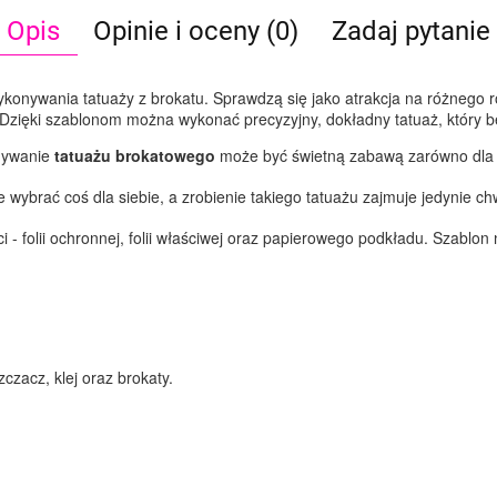
Opis
Opinie i oceny (0)
Zadaj pytanie
ykonywania tatuaży z brokatu. Sprawdzą się jako atrakcja na różnego 
zięki szablonom można wykonać precyzyjny, dokładny tatuaż, który bę
nywanie
tatuażu brokatowego
może być świetną zabawą zarówno dla m
brać coś dla siebie, a zrobienie takiego tatuażu zajmuje jedynie chwi
i - folii ochronnej, folii właściwej oraz papierowego podkładu. Szablon
zacz, klej oraz brokaty.