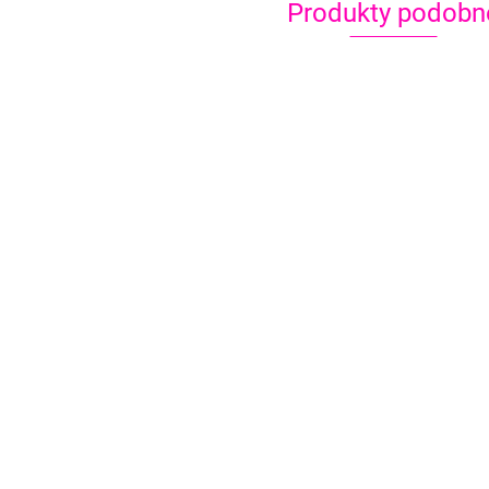
Produkty podobn
Szablony do
Szablony do
Szablony do
tatuaży
tatuaży
tatuaży
brokatowych
brokatowych
brokatowych
2.00
2.00
2.00