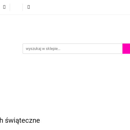
p
Szkolenia z malowania twarzy
Porady i inspiracje
Porady i inspiracje
h świąteczne