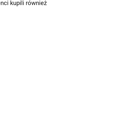
enci kupili również
Szablony do
Szablony do
lony do
tatuaży
tatuaży
aży
brokatowych
brokatowych
atowych B
2.00
2.00