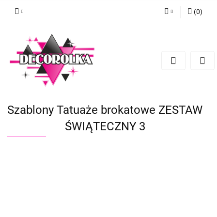
(
0
)
Zaloguj się
Zarejestruj się
Dodaj zgłoszenie
Szablony Tatuaże brokatowe ZESTAW
ŚWIĄTECZNY 3