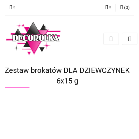
(
0
)
Zaloguj się
Zarejestruj się
Dodaj zgłoszenie
Zestaw brokatów DLA DZIEWCZYNEK
6x15 g