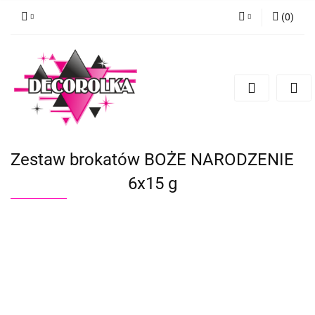
(
0
)
Zaloguj się
Zarejestruj się
Dodaj zgłoszenie
Zestaw brokatów BOŻE NARODZENIE
6x15 g