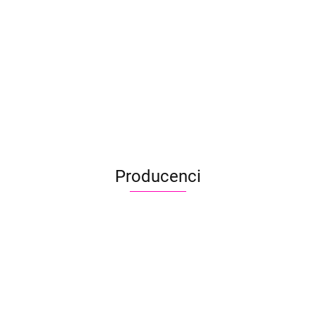
60 ml
60 ml Flo
110.90
110.90
Flo Blue
Yellow
Farba do airbrush
Farba do airbrush
wodoodporna
wodoodporna
Cameleon
Cameleon
105.90
105.90
Turbulance Black
Turbulance White
60 ml
60 ml
Producenci
Aliyah