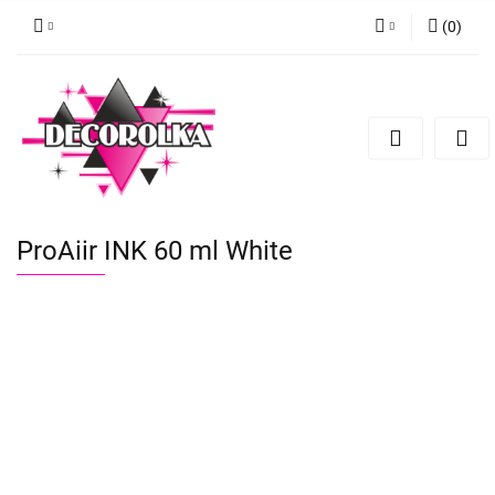
(
0
)
Zaloguj się
Zarejestruj się
Dodaj zgłoszenie
ProAiir INK 60 ml White