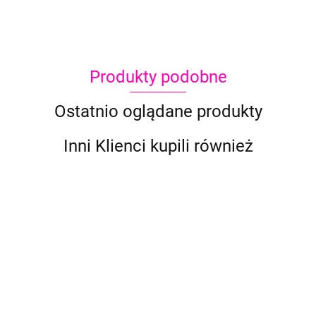
Produkty podobne
Ostatnio oglądane produkty
Inni Klienci kupili również
Brokat
Brokat
Brokat
Brokat w
Brokat w
Superstar
Superstar
Superstar
kremie
kremie
Fine Glitter
Fine Glitter
Fine Glitter
Superstar
Superstar
8.90
8.90
8.90