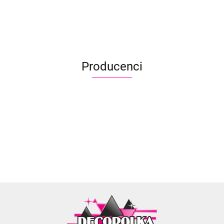
20.90
20.90
Fluorescent
Fluorescent
Fluorescent
Chunky
Chunky
Blue 5ml
Green 5ml
Yellow 5ml
Glitter
Glitter
Cream Blue
Cream
& Yellow 10
Colour
ml
Splash 10
ml
Producenci
Aliyah