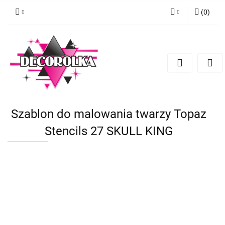
(
0
)
Zaloguj się
Zarejestruj się
Dodaj zgłoszenie
Szablon do malowania twarzy Topaz
Stencils 27 SKULL KING