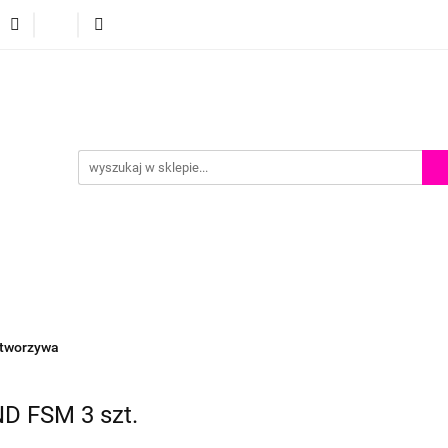
p
Szkolenia z malowania twarzy
Porady i inspiracje
Porady i inspiracje
 tworzywa
D FSM 3 szt.