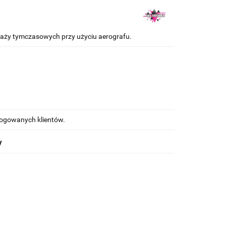
uaży tymczasowych przy użyciu aerografu.
alogowanych klientów.
y