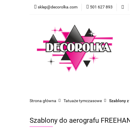
sklep@decorolka.com
501 627 893
Skle
Sklep
Szkolenia z malowania twarzy
Strona główna
Tatuaże tymczasowe
Szablony z
Szablony do aerografu FREEHAN