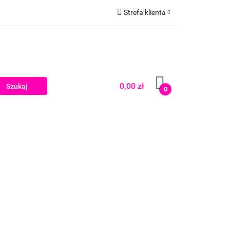
Strefa klienta
Zaloguj się
Zarejestruj się
Dodaj zgłoszenie
0,00 zł
0