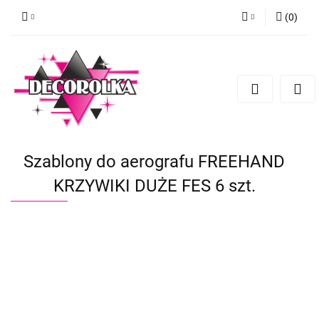
(
0
)
Zaloguj się
Zarejestruj się
Dodaj zgłoszenie
Szablony do aerografu FREEHAND
KRZYWIKI DUŻE FES 6 szt.