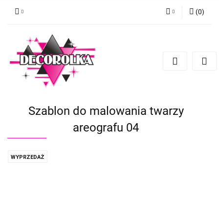
(
0
)
Zaloguj się
Zarejestruj się
Dodaj zgłoszenie
Szablon do malowania twarzy
areografu 04
WYPRZEDAŻ