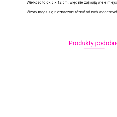
Wielkość to ok 8 x 12 cm, więc nie zajmują wiele miej
Wzory mogą się nieznacznie różnić od tych widocznych
Produkty podobn
Szablon do
malowania
Szablon do
Face painting
twarzy
malowania tw
stencil airbrush
10.90