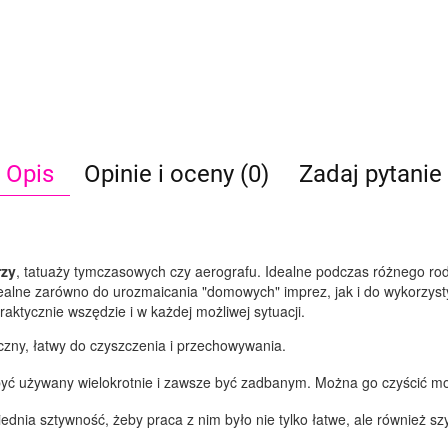
Opis
Opinie i oceny (0)
Zadaj pytanie
rzy
, tatuaży tymczasowych czy aerografu. Idealne podczas różnego ro
ealne zarówno do urozmaicania "domowych" imprez, jak i do wykorzyst
aktycznie wszędzie i w każdej możliwej sytuacji.
yczny, łatwy do czyszczenia i przechowywania.
 być używany wielokrotnie i zawsze być zadbanym. Można go czyścić 
nia sztywność, żeby praca z nim było nie tylko łatwe, ale również szy