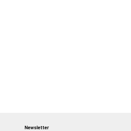
areografu
areografu 07
areografu 08
żka
10.90
10.90
jednorożec
jednorożec
Newsletter