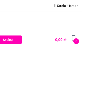
Strefa klienta
Zaloguj się
Zarejestruj się
Dodaj zgłoszenie
0,00 zł
0