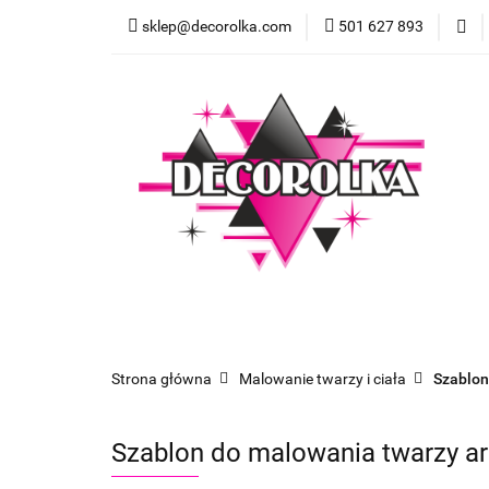
sklep@decorolka.com
501 627 893
Skle
Sklep
Szkolenia z malowania twarzy
Strona główna
Malowanie twarzy i ciała
Szablon
Szablon do malowania twarzy a