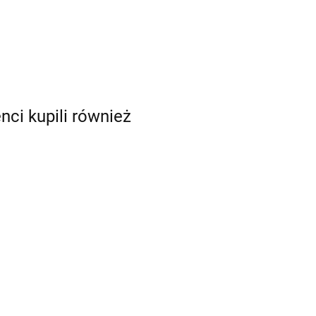
enci kupili również
 do
Szablon do
Szablon do
nia
malowania twarzy
malowania twarzy