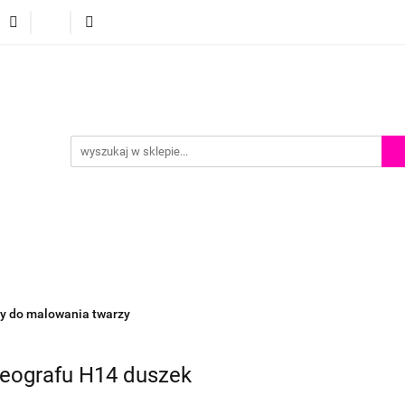
p
Szkolenia z malowania twarzy
Porady i inspiracje
Porady i inspiracje
y do malowania twarzy
reografu H14 duszek