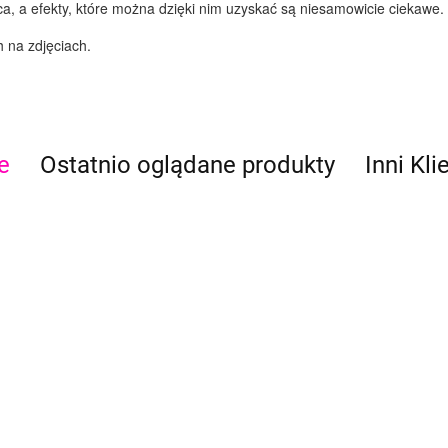
sca, a efekty, które można dzięki nim uzyskać są niesamowicie ciekawe.
 na zdjęciach.
e
Ostatnio oglądane produkty
Inni Kli
Szablon do
Szablon do
malowania
Szablon
Szablon do
malowania
twarzy
malowa
malowania
arzy
10.90