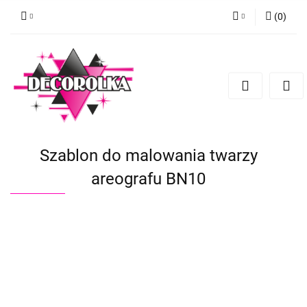
(
0
)
Zaloguj się
Zarejestruj się
Dodaj zgłoszenie
Szablon do malowania twarzy
areografu BN10