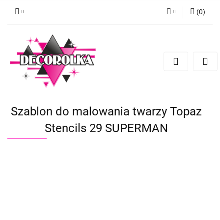
(
0
)
Zaloguj się
Zarejestruj się
Dodaj zgłoszenie
Szablon do malowania twarzy Topaz
Stencils 29 SUPERMAN