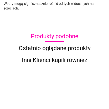
Wzory mogą się nieznacznie różnić od tych widocznych na
zdjęciach.
Produkty podobne
Ostatnio oglądane produkty
Inni Klienci kupili również
Szablon
Szablon
Szablon
Szablon
Szablon
Szab