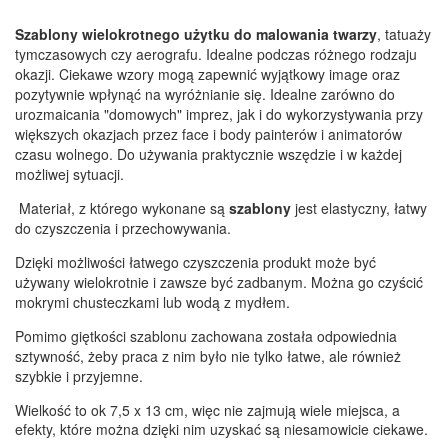
Szablony wielokrotnego użytku do malowania twarzy
, tatuaży
tymczasowych czy aerografu. Idealne podczas różnego rodzaju
okazji. Ciekawe wzory mogą zapewnić wyjątkowy image oraz
pozytywnie wpłynąć na wyróżnianie się. Idealne zarówno do
urozmaicania "domowych" imprez, jak i do wykorzystywania przy
większych okazjach przez face i body painterów i animatorów
czasu wolnego. Do używania praktycznie wszędzie i w każdej
możliwej sytuacji.
Materiał, z którego wykonane są
szablony
jest elastyczny, łatwy
do czyszczenia i przechowywania.
Dzięki możliwości łatwego czyszczenia produkt może być
używany wielokrotnie i zawsze być zadbanym. Można go czyścić
mokrymi chusteczkami lub wodą z mydłem.
Pomimo giętkości szablonu zachowana została odpowiednia
sztywność, żeby praca z nim było nie tylko łatwe, ale również
szybkie i przyjemne.
Wielkość to ok 7,5 x 13 cm, więc nie zajmują wiele miejsca, a
efekty, które można dzięki nim uzyskać są niesamowicie ciekawe.