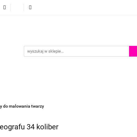
p
Szkolenia z malowania twarzy
Porady i inspiracje
Porady i inspiracje
y do malowania twarzy
eografu 34 koliber