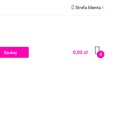
Strefa klienta
Zaloguj się
Zarejestruj się
Dodaj zgłoszenie
0,00 zł
0