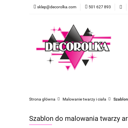
sklep@decorolka.com
501 627 893
Skle
Sklep
Szkolenia z malowania twarzy
Strona główna
Malowanie twarzy i ciała
Szablon
Szablon do malowania twarzy ar