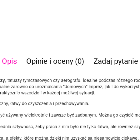
Opis
Opinie i oceny (0)
Zadaj pytanie
rzy
, tatuaży tymczasowych czy aerografu. Idealne podczas różnego ro
ealne zarówno do urozmaicania "domowych" imprez, jak i do wykorzyst
aktycznie wszędzie i w każdej możliwej sytuacji.
yczny, łatwy do czyszczenia i przechowywania.
 być używany wielokrotnie i zawsze być zadbanym. Można go czyścić 
nia sztywność, żeby praca z nim było nie tylko łatwe, ale również szy
sca, a efekty, które można dzięki nim uzyskać są niesamowicie ciekawe.