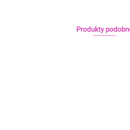
Produkty podobn
Szablon do
Szablon do
malowania
Szablon do
malowania
twarzy
malowania
10.90
twarzy areografu
areografu 04
twarzy areograf
7.90
10.90
10.90
02 rozeta
06 wróżka