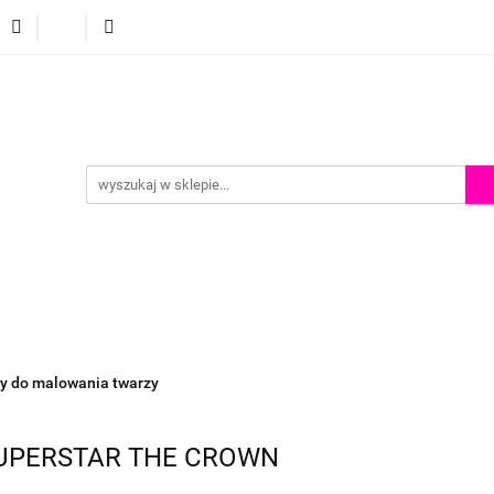
p
Szkolenia z malowania twarzy
Porady i inspiracje
Porady i inspiracje
y do malowania twarzy
 SUPERSTAR THE CROWN