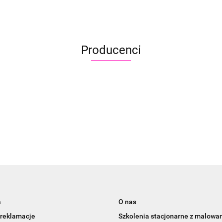
Producenci
Aliyah
a
O nas
 reklamacje
Szkolenia stacjonarne z malowa