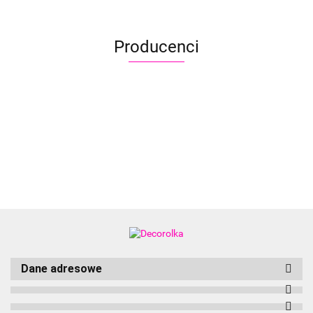
jednorożec
jednorożec
Producenci
Aliyah
Dane adresowe