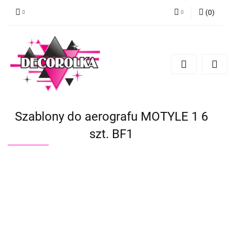
(
0
)
Zaloguj się
Zarejestruj się
Dodaj zgłoszenie
Szablony do aerografu MOTYLE 1 6
szt. BF1