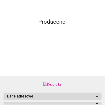
g Dark
g Fresh
g Green
Fresh
Deep
Deep
blue
Blue
Dark
Green
Merlot
Magenta
Producenci
Aliyah
Dane adresowe