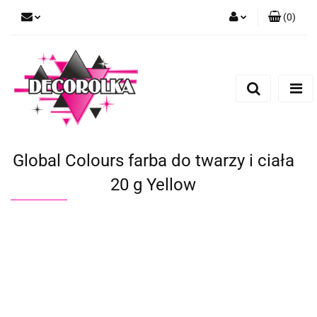
(
0
)
Zaloguj się
Zarejestruj się
Dodaj zgłoszenie
Global Colours farba do twarzy i ciała
20 g Yellow