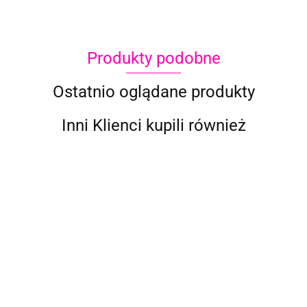
Produkty podobne
Ostatnio oglądane produkty
Inni Klienci kupili również
Global
Global
Global
Global
Global
Global
Colours
Colours
Colours
Colours
Colours
Colours
farba do
farba do
farba do
farba do
farba do
farba do
31.50
31.50
31.50
31.50
31.50
31.50
twarzy i
twarzy i
twarzy i
twarzy i
twarzy i
twarzy i
ciała 20
ciała 20
ciała 20
ciała 20 g
ciała 20 g
ciała 20 g