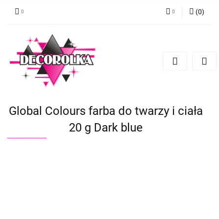
(
0
)
Zaloguj się
Zarejestruj się
Dodaj zgłoszenie
Global Colours farba do twarzy i ciała
20 g Dark blue