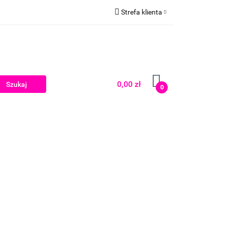
Strefa klienta
Zaloguj się
Zarejestruj się
Dodaj zgłoszenie
0,00 zł
0