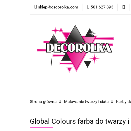
sklep@decorolka.com
501 627 893
Skle
Sklep
Szkolenia z malowania twarzy
Strona główna
Malowanie twarzy i ciała
Farby d
Global Colours farba do twarzy i 