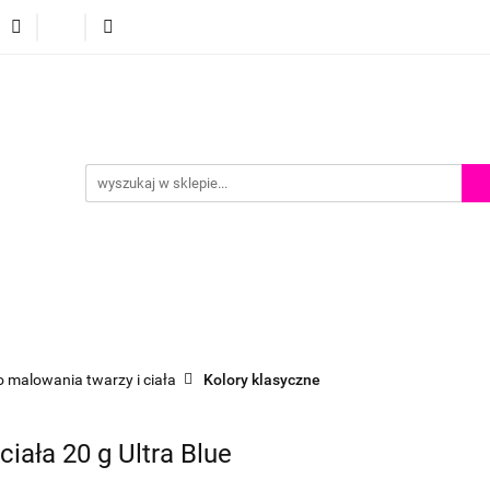
p
Szkolenia z malowania twarzy
Porady i inspiracje
Porady i inspiracje
o malowania twarzy i ciała
Kolory klasyczne
ciała 20 g Ultra Blue