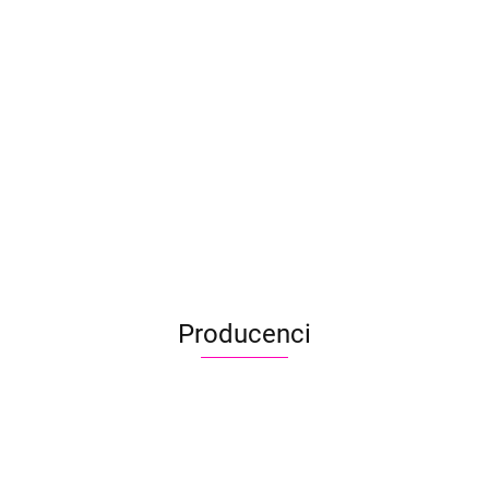
Global Colours farba
Global Colours far
lobal Colours farba
do twarzy i ciała 20 g
do twarzy i ciała 2
 twarzy i ciała 20 g
Fresh Blue
Fresh Green
eep Merlot
31.50
31.50
1.50
Producenci
Aliyah