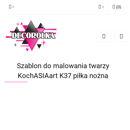
(
0
)
Zaloguj się
Zarejestruj się
Dodaj zgłoszenie
Szablon do malowania twarzy
KochASIAart K37 piłka nożna