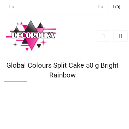
(
0
)
Zaloguj się
Zarejestruj się
Dodaj zgłoszenie
Global Colours Split Cake 50 g Bright
Rainbow