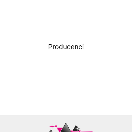
Wisteria
Coral Reef
65.90
65.90
Producenci
Aliyah