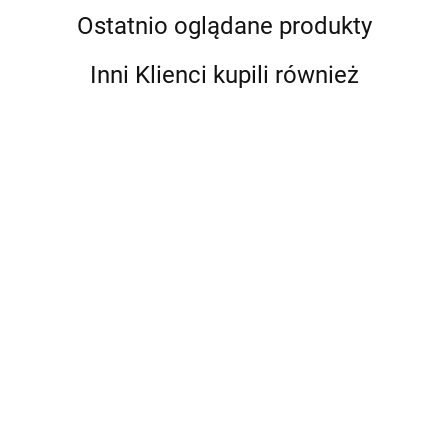
Ostatnio oglądane produkty
Inni Klienci kupili również
Farba do twarzy i ciała FPA
Farba do twarzy i ciała FPA
Combo 50g Kristin Olsson -
Combo 50g Kristin Olsson -