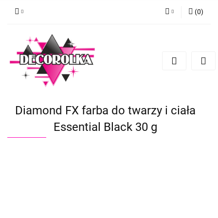
(
0
)
Zaloguj się
Zarejestruj się
Dodaj zgłoszenie
Diamond FX farba do twarzy i ciała
Essential Black 30 g