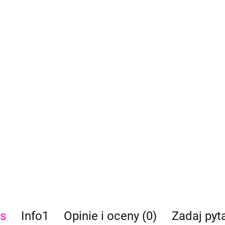
s
Info1
Opinie i oceny (0)
Zadaj pyt