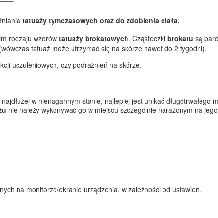
łniania
tatuaży tymczasowych oraz do zdobienia ciała.
oim rodzaju wzorów
tatuaży brokatowych
. Cząsteczki
brokatu
są bard
ko (wówczas tatuaż może utrzymać się na skórze nawet do 2 tygodni).
kcji uczuleniowych, czy podrażnień na skórze.
 najdłużej w nienagannym stanie, najlepiej jest unikać długotrwałego 
żu
nie należy wykonywać go w miejscu szczególnie narażonym na jego ści
nych na monitorze/ekranie urządzenia, w zależności od ustawień.