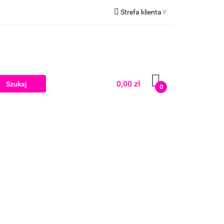
Strefa klienta
Zaloguj się
Zarejestruj się
Dodaj zgłoszenie
0,00 zł
0