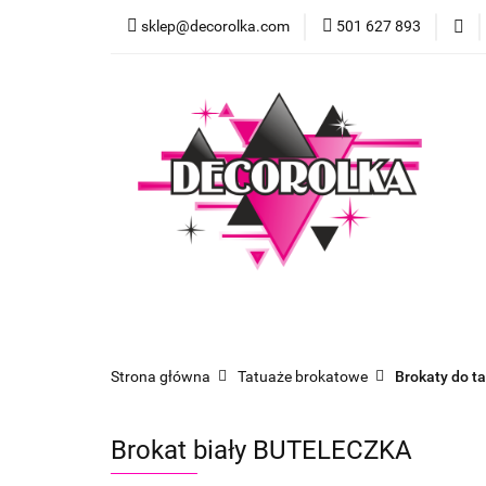
sklep@decorolka.com
501 627 893
Skle
Sklep
Szkolenia z malowania twarzy
Strona główna
Tatuaże brokatowe
Brokaty do t
Brokat biały BUTELECZKA